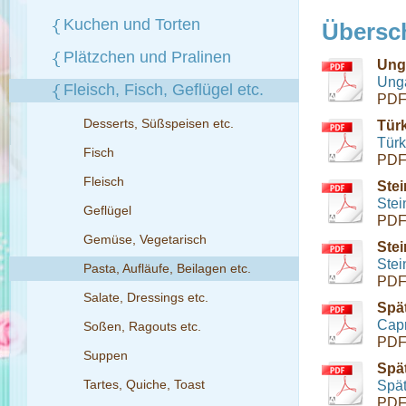
Kuchen und Torten
Übersch
Plätzchen und Pralinen
Ung
Unga
Fleisch, Fisch, Geflügel etc.
PDF
Desserts, Süßspeisen etc.
Tür
Türk
Fisch
PDF
Fleisch
Stei
Stei
Geflügel
PDF
Gemüse, Vegetarisch
Stei
Stei
Pasta, Aufläufe, Beilagen etc.
PDF
Salate, Dressings etc.
Spä
Capr
Soßen, Ragouts etc.
PDF
Suppen
Spä
Tartes, Quiche, Toast
Spät
PDF