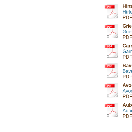
Hir
Hirt
PDF
Grie
Grie
PDF
Gar
Garn
PDF
Bave
Bave
PDF
Avo
Avoc
PDF
Aub
Aube
PDF