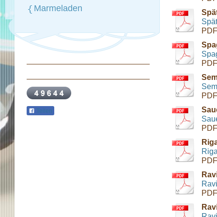
Marmeladen
Spät
Spät
PDF
Spa
Spag
PDF
Sem
Sem
PDF
Saue
Teilen
Saue
PDF
Rig
Riga
PDF
Rav
Ravi
PDF
Ravi
Ravi