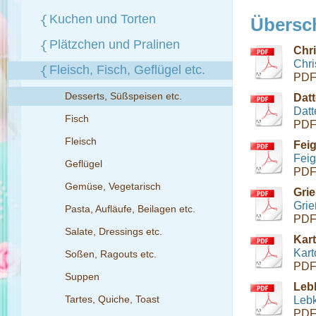
Kuchen und Torten
Übersch
Plätzchen und Pralinen
Chri
Chri
Fleisch, Fisch, Geflügel etc.
PDF
Desserts, Süßspeisen etc.
Datt
Datt
Fisch
PDF
Fleisch
Feig
Feig
Geflügel
PDF
Gemüse, Vegetarisch
Grie
Grie
Pasta, Aufläufe, Beilagen etc.
PDF
Salate, Dressings etc.
Kart
Kart
Soßen, Ragouts etc.
PDF
Suppen
Leb
Tartes, Quiche, Toast
Lebk
PDF