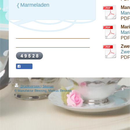
Marmeladen
Mand
Mand
PDF
Mari
Mari
PDF
Zwe
Zwet
PDF
Teilen
Druckversion
|
Sitemap
© Manufaktur Blessing, Markus Blessing